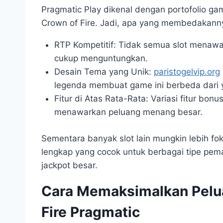
Pragmatic Play dikenal dengan portofolio gam
Crown of Fire. Jadi, apa yang membedakannya
RTP Kompetitif: Tidak semua slot menawa
cukup menguntungkan.
Desain Tema yang Unik:
paristogelvip.org
legenda membuat game ini berbeda dari y
Fitur di Atas Rata-Rata: Variasi fitur bo
menawarkan peluang menang besar.
Sementara banyak slot lain mungkin lebih fo
lengkap yang cocok untuk berbagai tipe pema
jackpot besar.
Cara Memaksimalkan Pelua
Fire Pragmatic