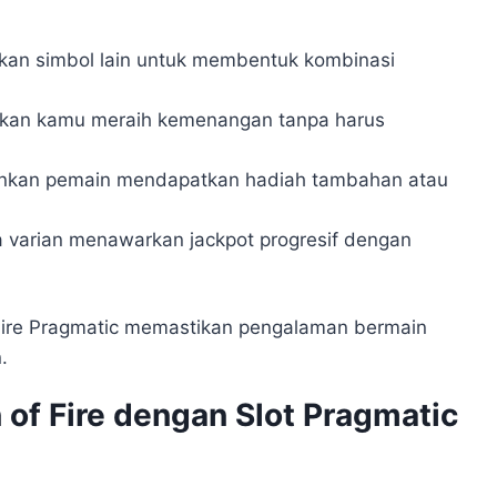
kan simbol lain untuk membentuk kombinasi
hkan kamu meraih kemenangan tanpa harus
nkan pemain mendapatkan hadiah tambahan atau
 varian menawarkan jackpot progresif dengan
f Fire Pragmatic memastikan pengalaman bermain
.
of Fire dengan Slot Pragmatic