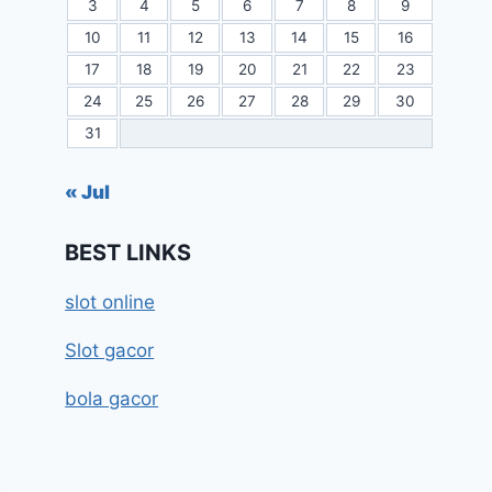
3
4
5
6
7
8
9
10
11
12
13
14
15
16
17
18
19
20
21
22
23
24
25
26
27
28
29
30
31
« Jul
BEST LINKS
slot online
Slot gacor
bola gacor