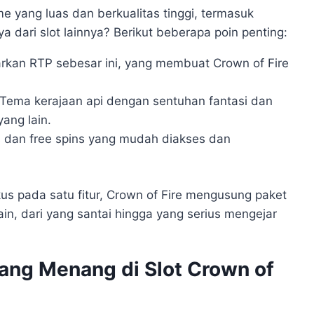
e yang luas dan berkualitas tinggi, termasuk
 dari slot lainnya? Berikut beberapa poin penting:
rkan RTP sebesar ini, yang membuat Crown of Fire
Tema kerajaan api dengan sentuhan fantasi dan
ang lain.
nus dan free spins yang mudah diakses dan
kus pada satu fitur, Crown of Fire mengusung paket
in, dari yang santai hingga yang serius mengejar
ng Menang di Slot Crown of