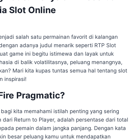
a Slot Online
enjadi salah satu permainan favorit di kalangan
 dengan adanya judul menarik seperti RTP Slot
at game ini begitu istimewa dan layak untuk
asia di balik volatilitasnya, peluang menangnya,
akan? Mari kita kupas tuntas semua hal tentang slot
 inspirasi!
Fire Pragmatic?
bagi kita memahami istilah penting yang sering
dari Return to Player, adalah persentase dari total
 kepada pemain dalam jangka panjang. Dengan kata
akin besar peluang kamu untuk mendapatkan