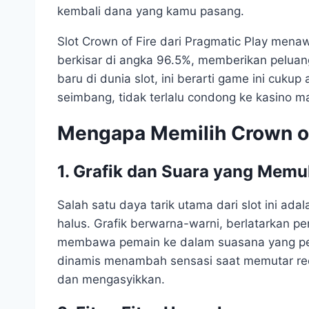
kembali dana yang kamu pasang.
Slot Crown of Fire dari Pragmatic Play mena
berkisar di angka 96.5%, memberikan pelua
baru di dunia slot, ini berarti game ini cu
seimbang, tidak terlalu condong ke kasino 
Mengapa Memilih Crown of
1. Grafik dan Suara yang Mem
Salah satu daya tarik utama dari slot ini ad
halus. Grafik berwarna-warni, berlatarkan p
membawa pemain ke dalam suasana yang pe
dinamis menambah sensasi saat memutar re
dan mengasyikkan.