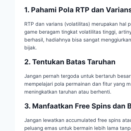
1. Pahami Pola RTP dan Varian
RTP dan varians (volatilitas) merupakan hal p
game beragam tingkat volatilitas tinggi, artin
berhasil, hadiahnya bisa sangat menggiurkan
bijak.
2. Tentukan Batas Taruhan
Jangan pernah tergoda untuk bertaruh besar 
mempelajari pola permainan dan fitur yang m
meningkatkan taruhan atau berhenti.
3. Manfaatkan Free Spins dan 
Jangan lewatkan accumulated free spins atau
peluang emas untuk bermain lebih lama tan