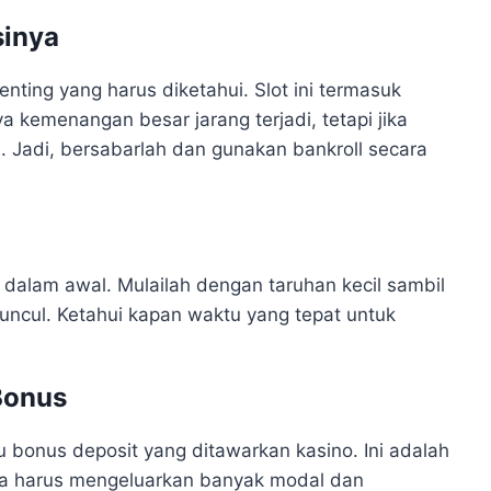
sinya
enting yang harus diketahui. Slot ini termasuk
ya kemenangan besar jarang terjadi, tetapi jika
. Jadi, bersabarlah dan gunakan bankroll secara
dalam awal. Mulailah dengan taruhan kecil sambil
uncul. Ketahui kapan waktu yang tepat untuk
Bonus
 bonus deposit yang ditawarkan kasino. Ini adalah
pa harus mengeluarkan banyak modal dan