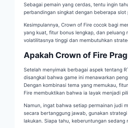
Sebagai pemain yang cerdas, tentu ingin tahu
perbandingan singkat dengan beberapa slot p
Kesimpulannya, Crown of Fire cocok bagi m
yang kuat, fitur bonus lengkap, dan peluan
volatilitasnya tinggi dan membutuhkan strat
Apakah Crown of Fire Pra
Setelah menyimak berbagai aspek tentang RTP
disangkal bahwa game ini menawarkan peng
Dengan kombinasi tema yang memukau, fitur f
Fire membuktikan bahwa ia layak menjadi pili
Namun, ingat bahwa setiap permainan judi 
secara bertanggung jawab, gunakan strategi 
lakukan. Siapa tahu, keberuntungan sedang me