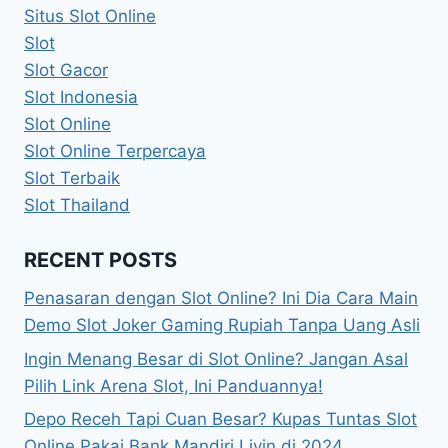
Situs Slot Online
Slot
Slot Gacor
Slot Indonesia
Slot Online
Slot Online Terpercaya
Slot Terbaik
Slot Thailand
RECENT POSTS
Penasaran dengan Slot Online? Ini Dia Cara Main
Demo Slot Joker Gaming Rupiah Tanpa Uang Asli
Ingin Menang Besar di Slot Online? Jangan Asal
Pilih Link Arena Slot, Ini Panduannya!
Depo Receh Tapi Cuan Besar? Kupas Tuntas Slot
Online Pakai Bank Mandiri Livin di 2024