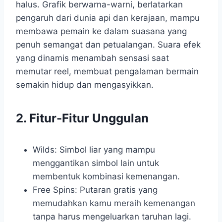
halus. Grafik berwarna-warni, berlatarkan
pengaruh dari dunia api dan kerajaan, mampu
membawa pemain ke dalam suasana yang
penuh semangat dan petualangan. Suara efek
yang dinamis menambah sensasi saat
memutar reel, membuat pengalaman bermain
semakin hidup dan mengasyikkan.
2. Fitur-Fitur Unggulan
Wilds: Simbol liar yang mampu
menggantikan simbol lain untuk
membentuk kombinasi kemenangan.
Free Spins: Putaran gratis yang
memudahkan kamu meraih kemenangan
tanpa harus mengeluarkan taruhan lagi.