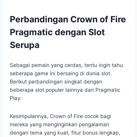
Perbandingan Crown of Fire
Pragmatic dengan Slot
Serupa
Sebagai pemain yang cerdas, tentu ingin tahu
seberapa game ini bersaing di dunia slot.
Berikut perbandingan singkat dengan
beberapa slot populer lainnya dari Pragmatic
Play:
Kesimpulannya, Crown of Fire cocok bagi
mereka yang menginginkan pengalaman
dengan tema yang kuat, fitur bonus lengkap,