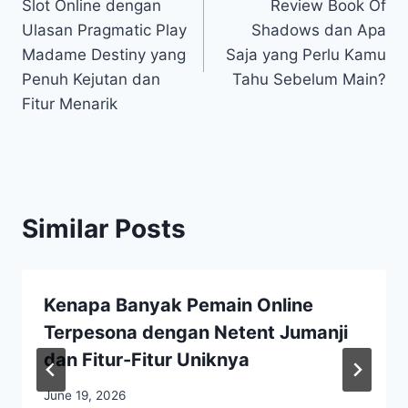
Slot Online dengan
Review Book Of
Ulasan Pragmatic Play
Shadows dan Apa
Madame Destiny yang
Saja yang Perlu Kamu
Penuh Kejutan dan
Tahu Sebelum Main?
Fitur Menarik
Similar Posts
Kenapa Banyak Pemain Online
Terpesona dengan Netent Jumanji
dan Fitur-Fitur Uniknya
June 19, 2026