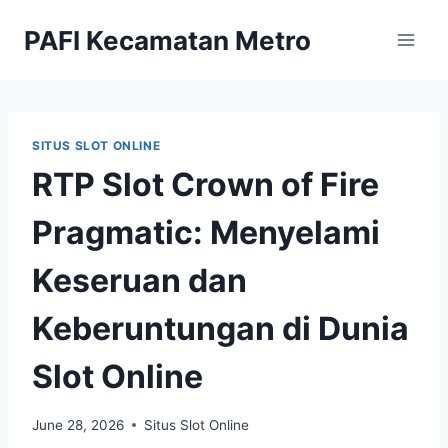
Skip
PAFI Kecamatan Metro
to
content
SITUS SLOT ONLINE
RTP Slot Crown of Fire
Pragmatic: Menyelami
Keseruan dan
Keberuntungan di Dunia
Slot Online
June 28, 2026
Situs Slot Online