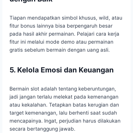
Tiapan mendapatkan simbol khusus, wild, atau
fitur bonus lainnya bisa berpengaruh besar
pada hasil akhir permainan. Pelajari cara kerja
fitur ini melalui mode demo atau permainan
gratis sebelum bermain dengan uang asli.
5. Kelola Emosi dan Keuangan
Bermain slot adalah tentang keberuntungan,
jadi jangan terlalu melekat pada kemenangan
atau kekalahan. Tetapkan batas kerugian dan
target kemenangan, lalu berhenti saat sudah
mencapainya. Ingat, perjudian harus dilakukan
secara bertanggung jawab.