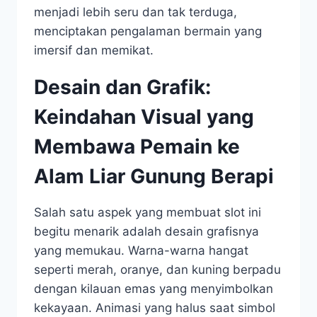
menjadi lebih seru dan tak terduga,
menciptakan pengalaman bermain yang
imersif dan memikat.
Desain dan Grafik:
Keindahan Visual yang
Membawa Pemain ke
Alam Liar Gunung Berapi
Salah satu aspek yang membuat slot ini
begitu menarik adalah desain grafisnya
yang memukau. Warna-warna hangat
seperti merah, oranye, dan kuning berpadu
dengan kilauan emas yang menyimbolkan
kekayaan. Animasi yang halus saat simbol