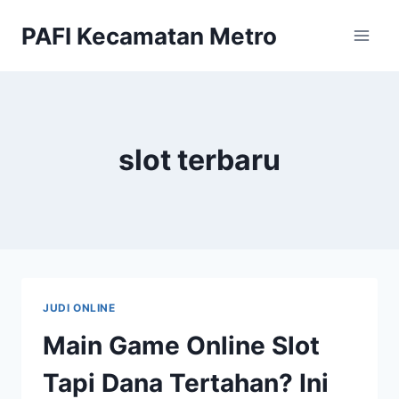
Skip
PAFI Kecamatan Metro
to
content
slot terbaru
JUDI ONLINE
Main Game Online Slot
Tapi Dana Tertahan? Ini