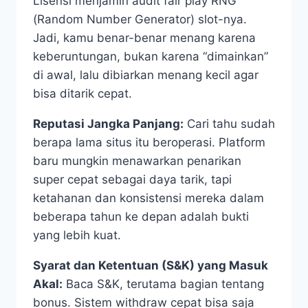
Lisensi menjamin audit fair play RNG
(Random Number Generator) slot-nya.
Jadi, kamu benar-benar menang karena
keberuntungan, bukan karena “dimainkan”
di awal, lalu dibiarkan menang kecil agar
bisa ditarik cepat.
Reputasi Jangka Panjang:
Cari tahu sudah
berapa lama situs itu beroperasi. Platform
baru mungkin menawarkan penarikan
super cepat sebagai daya tarik, tapi
ketahanan dan konsistensi mereka dalam
beberapa tahun ke depan adalah bukti
yang lebih kuat.
Syarat dan Ketentuan (S&K) yang Masuk
Akal:
Baca S&K, terutama bagian tentang
bonus. Sistem withdraw cepat bisa saja