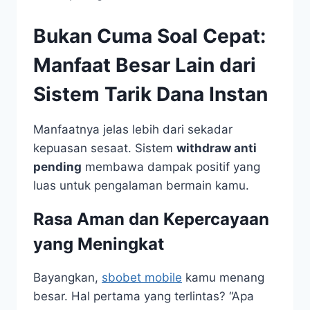
Bukan Cuma Soal Cepat:
Manfaat Besar Lain dari
Sistem Tarik Dana Instan
Manfaatnya jelas lebih dari sekadar
kepuasan sesaat. Sistem
withdraw anti
pending
membawa dampak positif yang
luas untuk pengalaman bermain kamu.
Rasa Aman dan Kepercayaan
yang Meningkat
Bayangkan,
sbobet mobile
kamu menang
besar. Hal pertama yang terlintas? “Apa