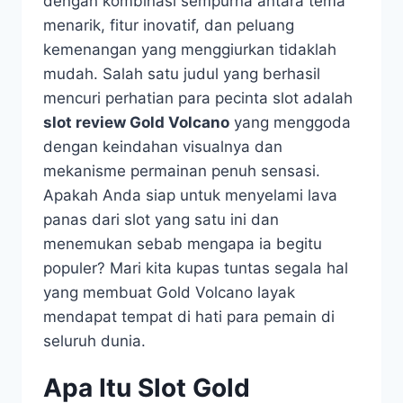
dengan kombinasi sempurna antara tema
menarik, fitur inovatif, dan peluang
kemenangan yang menggiurkan tidaklah
mudah. Salah satu judul yang berhasil
mencuri perhatian para pecinta slot adalah
slot review Gold Volcano
yang menggoda
dengan keindahan visualnya dan
mekanisme permainan penuh sensasi.
Apakah Anda siap untuk menyelami lava
panas dari slot yang satu ini dan
menemukan sebab mengapa ia begitu
populer? Mari kita kupas tuntas segala hal
yang membuat Gold Volcano layak
mendapat tempat di hati para pemain di
seluruh dunia.
Apa Itu Slot Gold