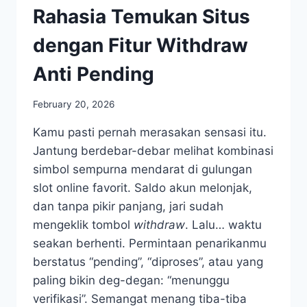
Rahasia Temukan Situs
dengan Fitur Withdraw
Anti Pending
February 20, 2026
Kamu pasti pernah merasakan sensasi itu.
Jantung berdebar-debar melihat kombinasi
simbol sempurna mendarat di gulungan
slot online favorit. Saldo akun melonjak,
dan tanpa pikir panjang, jari sudah
mengeklik tombol
withdraw
. Lalu… waktu
seakan berhenti. Permintaan penarikanmu
berstatus “pending”, “diproses”, atau yang
paling bikin deg-degan: “menunggu
verifikasi”. Semangat menang tiba-tiba