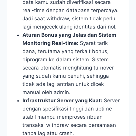
data kamu sudah diverifikasi secara
real-time dengan database terpercaya.
Jadi saat withdraw, sistem tidak perlu
lagi mengecek ulang identitas dari nol.
Aturan Bonus yang Jelas dan Sistem
Monitoring Real-time:
Syarat tarik
dana, terutama yang terkait bonus,
diprogram ke dalam sistem. Sistem
secara otomatis menghitung turnover
yang sudah kamu penuhi, sehingga
tidak ada lagi antrian untuk dicek
manual oleh admin.
Infrastruktur Server yang Kuat:
Server
dengan spesifikasi tinggi dan uptime
stabil mampu memproses ribuan
transaksi withdraw secara bersamaan
tanpa lag atau crash.