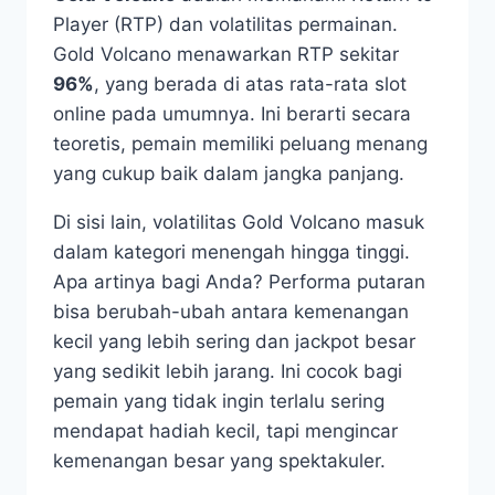
Player (RTP) dan volatilitas permainan.
Gold Volcano menawarkan RTP sekitar
96%
, yang berada di atas rata-rata slot
online pada umumnya. Ini berarti secara
teoretis, pemain memiliki peluang menang
yang cukup baik dalam jangka panjang.
Di sisi lain, volatilitas Gold Volcano masuk
dalam kategori menengah hingga tinggi.
Apa artinya bagi Anda? Performa putaran
bisa berubah-ubah antara kemenangan
kecil yang lebih sering dan jackpot besar
yang sedikit lebih jarang. Ini cocok bagi
pemain yang tidak ingin terlalu sering
mendapat hadiah kecil, tapi mengincar
kemenangan besar yang spektakuler.