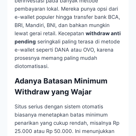
berinvestasi pada banyak metode
pembayaran lokal. Mereka punya opsi dari
e-wallet populer hingga transfer bank BCA,
BRI, Mandiri, BNI, dan bahkan mungkin
lewat gerai retail. Kecepatan
withdraw anti
pending
seringkali paling terasa di metode
e-wallet seperti DANA atau OVO, karena
prosesnya memang paling mudah
diotomatisasi.
Adanya Batasan Minimum
Withdraw yang Wajar
Situs serius dengan sistem otomatis
biasanya menetapkan batas minimum
penarikan yang cukup rendah, misalnya Rp
25.000 atau Rp 50.000. Ini menunjukkan