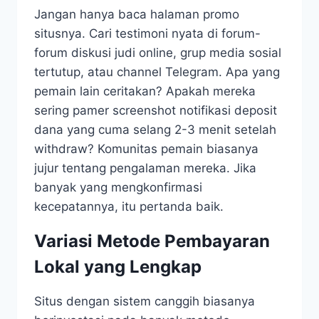
Jangan hanya baca halaman promo
situsnya. Cari testimoni nyata di forum-
forum diskusi judi online, grup media sosial
tertutup, atau channel Telegram. Apa yang
pemain lain ceritakan? Apakah mereka
sering pamer screenshot notifikasi deposit
dana yang cuma selang 2-3 menit setelah
withdraw? Komunitas pemain biasanya
jujur tentang pengalaman mereka. Jika
banyak yang mengkonfirmasi
kecepatannya, itu pertanda baik.
Variasi Metode Pembayaran
Lokal yang Lengkap
Situs dengan sistem canggih biasanya