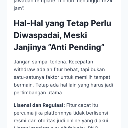
jawaban template “mohon menunggu 1×24
jam”.
Hal-Hal yang Tetap Perlu
Diwaspadai, Meski
Janjinya “Anti Pending”
Jangan sampai terlena. Kecepatan
withdraw adalah fitur hebat, tapi bukan
satu-satunya faktor untuk memilih tempat
bermain. Tetap ada hal lain yang harus jadi
pertimbangan utama.
Lisensi dan Regulasi:
Fitur cepat itu
percuma jika platformnya tidak berlisensi
resmi dari otoritas judi online yang diakui.