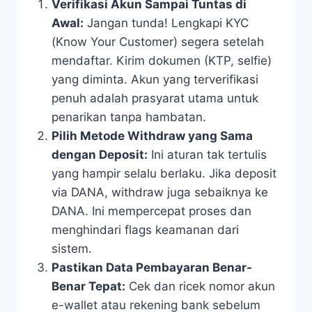
Verifikasi Akun Sampai Tuntas di
Awal:
Jangan tunda! Lengkapi KYC
(Know Your Customer) segera setelah
mendaftar. Kirim dokumen (KTP, selfie)
yang diminta. Akun yang terverifikasi
penuh adalah prasyarat utama untuk
penarikan tanpa hambatan.
Pilih Metode Withdraw yang Sama
dengan Deposit:
Ini aturan tak tertulis
yang hampir selalu berlaku. Jika deposit
via DANA, withdraw juga sebaiknya ke
DANA. Ini mempercepat proses dan
menghindari flags keamanan dari
sistem.
Pastikan Data Pembayaran Benar-
Benar Tepat:
Cek dan ricek nomor akun
e-wallet atau rekening bank sebelum