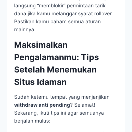
langsung “memblokir” permintaan tarik
dana jika kamu melanggar syarat rollover.
Pastikan kamu paham semua aturan
mainnya.
Maksimalkan
Pengalamanmu: Tips
Setelah Menemukan
Situs Idaman
Sudah ketemu tempat yang menjanjikan
withdraw anti pending
? Selamat!
Sekarang, ikuti tips ini agar semuanya
berjalan mulus: