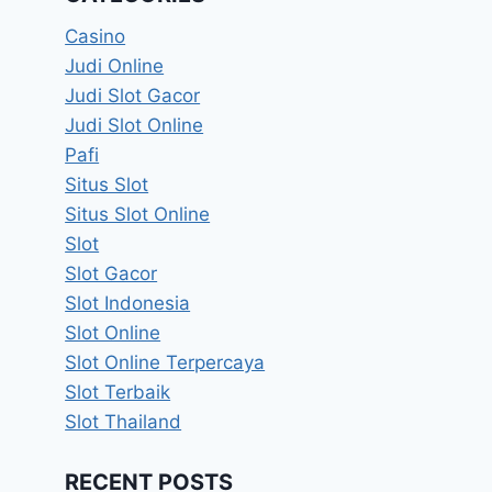
Casino
Judi Online
Judi Slot Gacor
Judi Slot Online
Pafi
Situs Slot
Situs Slot Online
Slot
Slot Gacor
Slot Indonesia
Slot Online
Slot Online Terpercaya
Slot Terbaik
Slot Thailand
RECENT POSTS