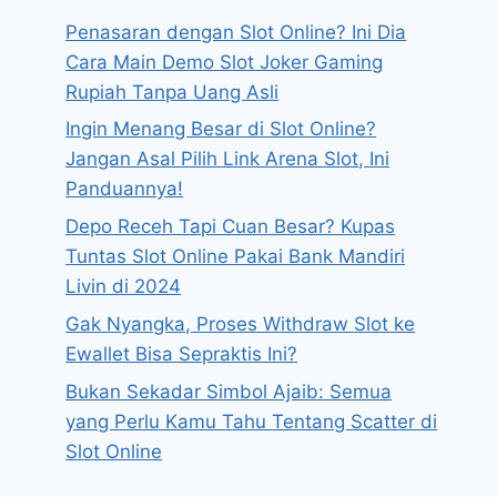
Penasaran dengan Slot Online? Ini Dia
Cara Main Demo Slot Joker Gaming
Rupiah Tanpa Uang Asli
Ingin Menang Besar di Slot Online?
Jangan Asal Pilih Link Arena Slot, Ini
Panduannya!
Depo Receh Tapi Cuan Besar? Kupas
Tuntas Slot Online Pakai Bank Mandiri
Livin di 2024
Gak Nyangka, Proses Withdraw Slot ke
Ewallet Bisa Sepraktis Ini?
Bukan Sekadar Simbol Ajaib: Semua
yang Perlu Kamu Tahu Tentang Scatter di
Slot Online