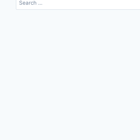
Search
for: