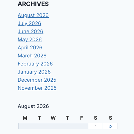
ARCHIVES
August 2026
July 2026
June 2026
May 2026
April 2026
March 2026
February 2026
January 2026
December 2025
November 2025
August 2026
M
T
W
T
F
S
S
1
2