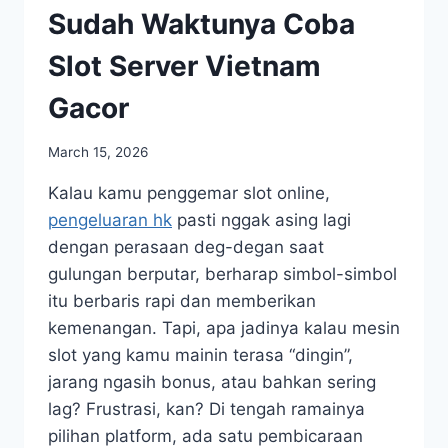
Sudah Waktunya Coba
Slot Server Vietnam
Gacor
March 15, 2026
Kalau kamu penggemar slot online,
pengeluaran hk
pasti nggak asing lagi
dengan perasaan deg-degan saat
gulungan berputar, berharap simbol-simbol
itu berbaris rapi dan memberikan
kemenangan. Tapi, apa jadinya kalau mesin
slot yang kamu mainin terasa “dingin”,
jarang ngasih bonus, atau bahkan sering
lag? Frustrasi, kan? Di tengah ramainya
pilihan platform, ada satu pembicaraan