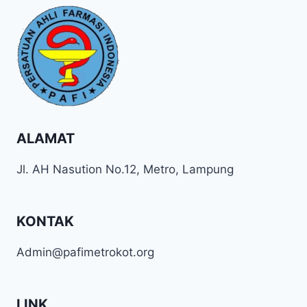
ALAMAT
Jl. AH Nasution No.12, Metro, Lampung
KONTAK
Admin@pafimetrokot.org
LINK