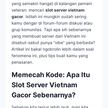
yang semakin hangat di kalangan pemain
veteran: mencari
slot server vietnam
gacor
. Istilah ini mungkin sudah sering
kamu dengar di forum-forum diskusi atau
grup komunitas. Tapi apa sih sebenarnya
yang membuat server dari Vietnam ini
disebut-sebut punya “vibe” yang berbeda?
Artikel ini bakal ngobrolin lebih dalam soal
fenomena ini, plus tips buat kamu yang
penasaran.
Memecah Kode: Apa Itu
Slot Server Vietnam
Gacor Sebenarnya?
Sebelum kita terjun lebih jauh, mari kita