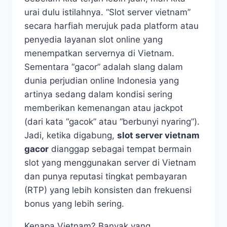
urai dulu istilahnya. “Slot server vietnam”
secara harfiah merujuk pada platform atau
penyedia layanan slot online yang
menempatkan servernya di Vietnam.
Sementara “gacor” adalah slang dalam
dunia perjudian online Indonesia yang
artinya sedang dalam kondisi sering
memberikan kemenangan atau jackpot
(dari kata “gacok” atau “berbunyi nyaring”).
Jadi, ketika digabung,
slot server vietnam
gacor
dianggap sebagai tempat bermain
slot yang menggunakan server di Vietnam
dan punya reputasi tingkat pembayaran
(RTP) yang lebih konsisten dan frekuensi
bonus yang lebih sering.
Kenapa Vietnam? Banyak yang