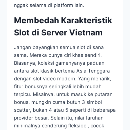
nggak selama di platform lain.
Membedah Karakteristik
Slot di Server Vietnam
Jangan bayangkan semua slot di sana
sama. Mereka punya ciri khas sendiri.
Biasanya, koleksi gamenyanya paduan
antara slot klasik bertema Asia Tenggara
dengan slot video modern. Yang menarik,
fitur bonusnya seringkali lebih mudah
terpicu. Misalnya, untuk masuk ke putaran
bonus, mungkin cuma butuh 3 simbol
scatter, bukan 4 atau 5 seperti di beberapa
provider besar. Selain itu, nilai taruhan
minimalnya cenderung fleksibel, cocok