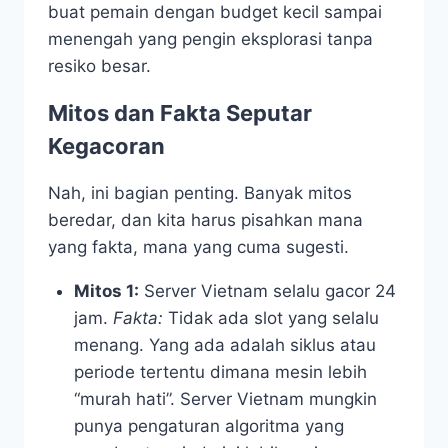
buat pemain dengan budget kecil sampai
menengah yang pengin eksplorasi tanpa
resiko besar.
Mitos dan Fakta Seputar
Kegacoran
Nah, ini bagian penting. Banyak mitos
beredar, dan kita harus pisahkan mana
yang fakta, mana yang cuma sugesti.
Mitos 1:
Server Vietnam selalu gacor 24
jam.
Fakta:
Tidak ada slot yang selalu
menang. Yang ada adalah siklus atau
periode tertentu dimana mesin lebih
“murah hati”. Server Vietnam mungkin
punya pengaturan algoritma yang