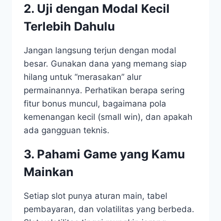
2. Uji dengan Modal Kecil
Terlebih Dahulu
Jangan langsung terjun dengan modal
besar. Gunakan dana yang memang siap
hilang untuk “merasakan” alur
permainannya. Perhatikan berapa sering
fitur bonus muncul, bagaimana pola
kemenangan kecil (small win), dan apakah
ada gangguan teknis.
3. Pahami Game yang Kamu
Mainkan
Setiap slot punya aturan main, tabel
pembayaran, dan volatilitas yang berbeda.