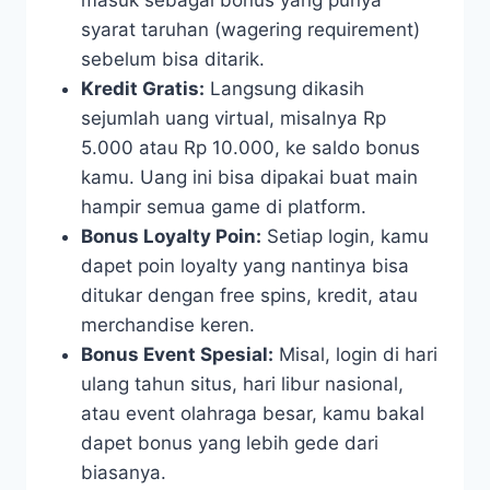
syarat taruhan (wagering requirement)
sebelum bisa ditarik.
Kredit Gratis:
Langsung dikasih
sejumlah uang virtual, misalnya Rp
5.000 atau Rp 10.000, ke saldo bonus
kamu. Uang ini bisa dipakai buat main
hampir semua game di platform.
Bonus Loyalty Poin:
Setiap login, kamu
dapet poin loyalty yang nantinya bisa
ditukar dengan free spins, kredit, atau
merchandise keren.
Bonus Event Spesial:
Misal, login di hari
ulang tahun situs, hari libur nasional,
atau event olahraga besar, kamu bakal
dapet bonus yang lebih gede dari
biasanya.