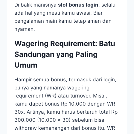
Di balik manisnya
slot bonus login
, selalu
ada hal yang mesti kamu awasi. Biar
pengalaman main kamu tetap aman dan
nyaman.
Wagering Requirement: Batu
Sandungan yang Paling
Umum
Hampir semua bonus, termasuk dari login,
punya yang namanya wagering
requirement (WR) atau turnover. Misal,
kamu dapet bonus Rp 10.000 dengan WR
30x. Artinya, kamu harus bertaruh total Rp
300.000 (10.000 x 30) sebelum bisa
withdraw kemenangan dari bonus itu. WR