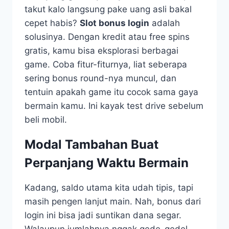
takut kalo langsung pake uang asli bakal
cepet habis?
Slot bonus login
adalah
solusinya. Dengan kredit atau free spins
gratis, kamu bisa eksplorasi berbagai
game. Coba fitur-fiturnya, liat seberapa
sering bonus round-nya muncul, dan
tentuin apakah game itu cocok sama gaya
bermain kamu. Ini kayak test drive sebelum
beli mobil.
Modal Tambahan Buat
Perpanjang Waktu Bermain
Kadang, saldo utama kita udah tipis, tapi
masih pengen lanjut main. Nah, bonus dari
login ini bisa jadi suntikan dana segar.
Walaupun jumlahnya nggak gede-gedel