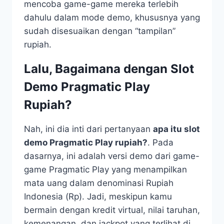
mencoba game-game mereka terlebih
dahulu dalam mode demo, khususnya yang
sudah disesuaikan dengan “tampilan”
rupiah.
Lalu, Bagaimana dengan Slot
Demo Pragmatic Play
Rupiah?
Nah, ini dia inti dari pertanyaan
apa itu slot
demo Pragmatic Play rupiah?
. Pada
dasarnya, ini adalah versi demo dari game-
game Pragmatic Play yang menampilkan
mata uang dalam denominasi Rupiah
Indonesia (Rp). Jadi, meskipun kamu
bermain dengan kredit virtual, nilai taruhan,
kemenangan, dan jackpot yang terlihat di