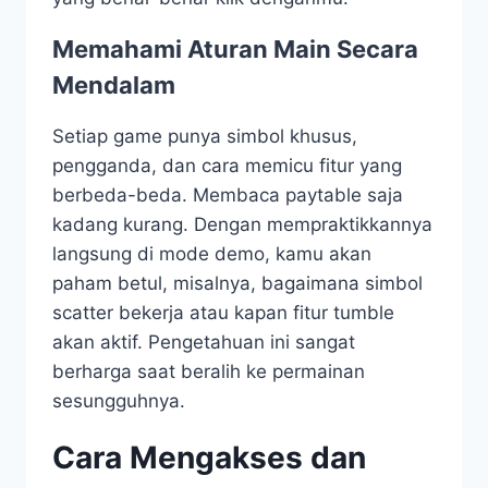
Memahami Aturan Main Secara
Mendalam
Setiap game punya simbol khusus,
pengganda, dan cara memicu fitur yang
berbeda-beda. Membaca paytable saja
kadang kurang. Dengan mempraktikkannya
langsung di mode demo, kamu akan
paham betul, misalnya, bagaimana simbol
scatter bekerja atau kapan fitur tumble
akan aktif. Pengetahuan ini sangat
berharga saat beralih ke permainan
sesungguhnya.
Cara Mengakses dan