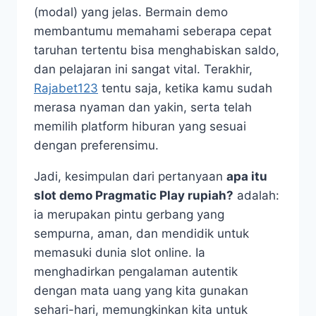
(modal) yang jelas. Bermain demo
membantumu memahami seberapa cepat
taruhan tertentu bisa menghabiskan saldo,
dan pelajaran ini sangat vital. Terakhir,
Rajabet123
tentu saja, ketika kamu sudah
merasa nyaman dan yakin, serta telah
memilih platform hiburan yang sesuai
dengan preferensimu.
Jadi, kesimpulan dari pertanyaan
apa itu
slot demo Pragmatic Play rupiah?
adalah:
ia merupakan pintu gerbang yang
sempurna, aman, dan mendidik untuk
memasuki dunia slot online. Ia
menghadirkan pengalaman autentik
dengan mata uang yang kita gunakan
sehari-hari, memungkinkan kita untuk