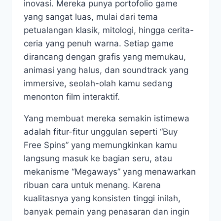
inovasi. Mereka punya portofolio game
yang sangat luas, mulai dari tema
petualangan klasik, mitologi, hingga cerita-
ceria yang penuh warna. Setiap game
dirancang dengan grafis yang memukau,
animasi yang halus, dan soundtrack yang
immersive, seolah-olah kamu sedang
menonton film interaktif.
Yang membuat mereka semakin istimewa
adalah fitur-fitur unggulan seperti “Buy
Free Spins” yang memungkinkan kamu
langsung masuk ke bagian seru, atau
mekanisme “Megaways” yang menawarkan
ribuan cara untuk menang. Karena
kualitasnya yang konsisten tinggi inilah,
banyak pemain yang penasaran dan ingin