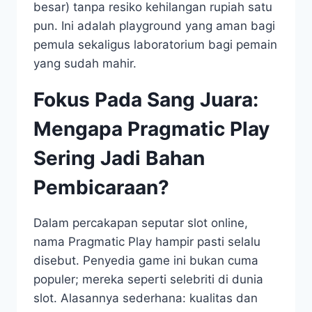
besar) tanpa resiko kehilangan rupiah satu
pun. Ini adalah playground yang aman bagi
pemula sekaligus laboratorium bagi pemain
yang sudah mahir.
Fokus Pada Sang Juara:
Mengapa Pragmatic Play
Sering Jadi Bahan
Pembicaraan?
Dalam percakapan seputar slot online,
nama Pragmatic Play hampir pasti selalu
disebut. Penyedia game ini bukan cuma
populer; mereka seperti selebriti di dunia
slot. Alasannya sederhana: kualitas dan