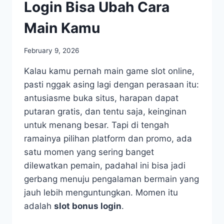
Login Bisa Ubah Cara
Main Kamu
February 9, 2026
Kalau kamu pernah main game slot online,
pasti nggak asing lagi dengan perasaan itu:
antusiasme buka situs, harapan dapat
putaran gratis, dan tentu saja, keinginan
untuk menang besar. Tapi di tengah
ramainya pilihan platform dan promo, ada
satu momen yang sering banget
dilewatkan pemain, padahal ini bisa jadi
gerbang menuju pengalaman bermain yang
jauh lebih menguntungkan. Momen itu
adalah
slot bonus login
.