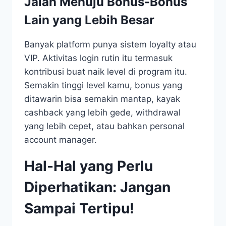
Jalan Menuju Bonus-Bonus
Lain yang Lebih Besar
Banyak platform punya sistem loyalty atau
VIP. Aktivitas login rutin itu termasuk
kontribusi buat naik level di program itu.
Semakin tinggi level kamu, bonus yang
ditawarin bisa semakin mantap, kayak
cashback yang lebih gede, withdrawal
yang lebih cepet, atau bahkan personal
account manager.
Hal-Hal yang Perlu
Diperhatikan: Jangan
Sampai Tertipu!