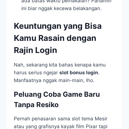
ada batas waktu pemakaian? Pahamin
ini biar nggak kecewa belakangan.
Keuntungan yang Bisa
Kamu Rasain dengan
Rajin Login
Nah, sekarang kita bahas kenapa kamu
harus serius ngejar
slot bonus login
.
Manfaatnya nggak main-main, lho.
Peluang Coba Game Baru
Tanpa Resiko
Pernah penasaran sama slot tema Mesir
atau yang grafisnya kayak film Pixar tapi