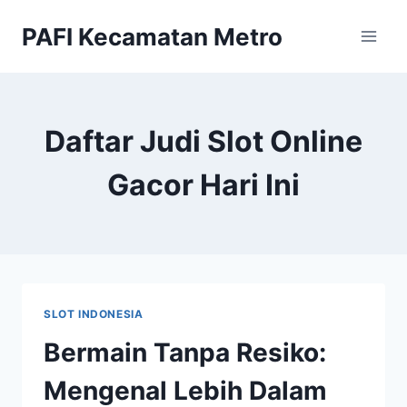
Skip
PAFI Kecamatan Metro
to
content
Daftar Judi Slot Online
Gacor Hari Ini
SLOT INDONESIA
Bermain Tanpa Resiko:
Mengenal Lebih Dalam