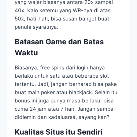
yang wajar biasanya antara 20x sampai
40x. Kalo ketemu yang WR-nya di atas
50x, hati-hati, bisa susah banget buat
penuhi syaratnya.
Batasan Game dan Batas
Waktu
Biasanya, free spins dari login hanya
berlaku untuk satu atau beberapa slot
tertentu. Jadi, jangan berharap bisa pake
buat main poker atau blackjack. Selain itu,
bonus ini juga punya masa berlaku, bisa
cuma 24 jam atau 7 hari. Jangan sampai
didiemin dan kadaluarsa, sayang kan?
Kualitas Situs itu Sendiri