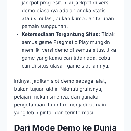
jackpot progresif, nilai jackpot di versi
demo biasanya adalah angka statis
atau simulasi, bukan kumpulan taruhan
pemain sungguhan.
Ketersediaan Tergantung Situs:
Tidak
semua game Pragmatic Play mungkin
memiliki versi demo di semua situs. Jika
game yang kamu cari tidak ada, coba
cari di situs ulasan game slot lainnya.
Intinya, jadikan slot demo sebagai alat,
bukan tujuan akhir. Nikmati grafisnya,
pelajari mekanismenya, dan gunakan
pengetahuan itu untuk menjadi pemain
yang lebih pintar dan terinformasi.
Dari Mode Demo ke Dunia